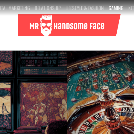
ITAL MARKETING
RELATIONSHIP
LIFESTYLE & FASHION
GAMING
KI