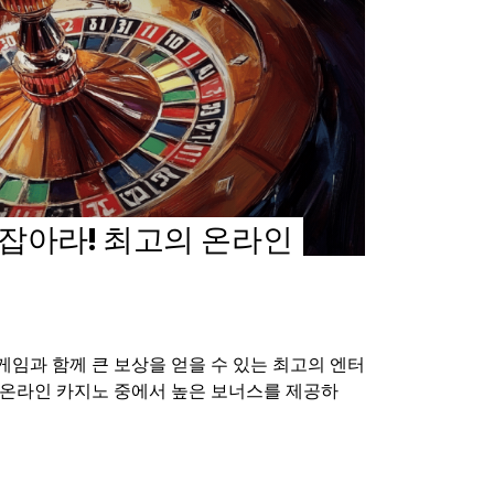
잡아라! 최고의 온라인
임과 함께 큰 보상을 얻을 수 있는 최고의 엔터
 온라인 카지노 중에서 높은 보너스를 제공하